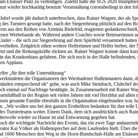
 Elsässer Platz zu verteidigen. Zuletzt hatte die SGS 2020 triumphiert
n wieder hochkarätig besetzte Veranstaltung coronabedingt in den fo
ubel wurde jäh dadurch unterbrochen, dass Rainer Wagner, der als Spor
 des Turniers gesorgt hatte, nach der Siegerehrung plötzlich auf den B
erem aus den Reihen von Arminia Bielefeld, reagierten gedankenschnell,
genen Werbebande ab. Während andere Coaches sowie Betreuerinnen un
Kinder – die sich zur Siegerehrung auf dem Spielfeld versammelt hatten
verließen. Zeitgleich eilten weitere Helferinnen und Helfer herbei, der
setzt und die Rettungskräfte rückten an. Rainer Wagner konnte dann kur
in das Krankenhaus gefahren. Die sich noch in der Halle befindenden, s
en Applaus.
lfer „für ihre tolle Unterstützung“
verkündeten die Organisatoren des Wiesbadener Hallenmasters dann, d
änden entsprechend ok“ gehe, was auch Mike Steinbach, Clubchef des
h einmal auf Nachfrage bestätigte. In Zusammenarbeit mit Rainer Wag
enfußball in der Region seit vielen Jahren mit viel Herzblut auf alle
essen gesamte Familie ebenfalls in die Organisation eingebunden war, h
. „Wir wollen uns bei den ganzen Ersthelfern bedanken für ihre tolle 
 des Turnierteams weiter. Einem Dank, dem sich ausdrücklich auch Rai
ittlerweile wieder zu Hause ist und Entwarnung gegeben hat.
auch die wichtigste Nachricht des Events, das ein zwei Tage andauernde
ator Kai Völker als Hallensprecher auf dem Laufenden hielt. Über di
d 1600 Menschen den Weg in die Horst-Bundschuh-Halle am Elsässer 