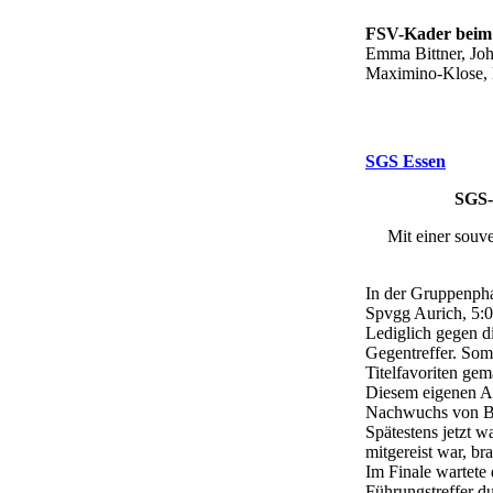
FSV-Kader beim 
Emma Bittner, Joh
Maximino-Klose, 
SGS Essen
SGS-
Mit einer souv
In der Gruppenpha
Spvgg Aurich, 5:0
Lediglich gegen d
Gegentreffer. Som
Titelfavoriten gem
Diesem eigenen An
Nachwuchs von Ba
Spätestens jetzt w
mitgereist war, b
Im Finale wartete 
Führungstreffer d